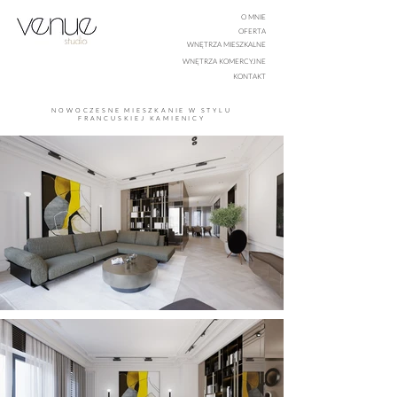
O MNIE
OFERTA
WNĘTRZA MIESZKALNE
WNĘTRZA KOMERCYJNE
KONTAKT
NOWOCZESNE MIESZKANIE W STYLU
FRANCUSKIEJ KAMIENICY